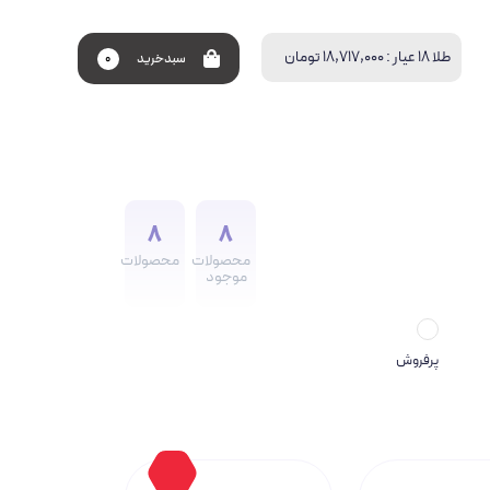
طلا 18 عیار :
18,717,000 تومان
سبد‌خرید
0
8
8
محصولات
محصولات
موجود
پرفروش