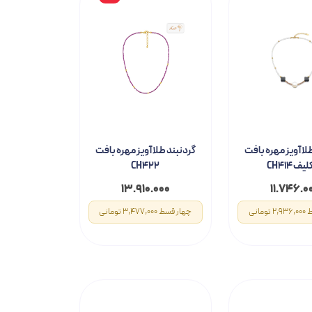
لا آویز مهره بافت
گردنبند طلا آویز مهره بافت
ف CH414
CH422
۱۳.۹۱۰.۰۰۰
۱۱.۷۴۶.۰
مانی
چهار قسط 3,477,000 تومانی