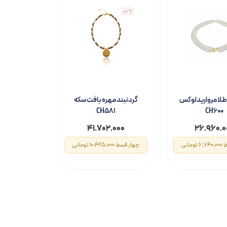
طلا مرواریدلوکس
گردنبند مهره بافت سکه
CH581
CH600
۴۱.۷۰۲.۰۰۰
۲۶.۹۶۰.۰
مانی
چهار قسط 10,425,000 تومانی