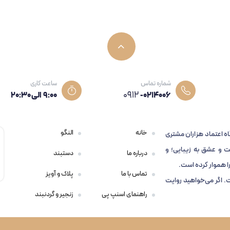
شماره تماس
ساعت کاری
0912
-0214006
۹:۰۰ الی 20:30
خانه
النگو
اه اعتماد هزاران مشتری
 و عشق به زیبایی؛ و
درباره ما
دستبند
 هموار کرده است.
تماس با ما
پلاک و آویز
ت. اگر می‌خواهید روایت
راهنمای اسنپ پی
زنجیر و گردنبند