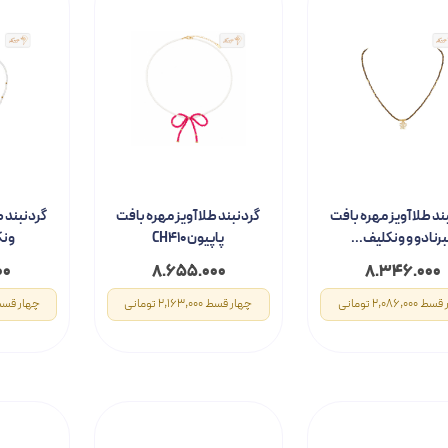
ند طلا آویز مهره بافت
گردنبند طلا آویز مهره بافت
گردنبند ط
برنادو و ونکلیف...
پاپیون CH410
ونکلی
۰۰
۸.۶۵۵.۰۰۰
۸.۳۴۶.۰۰۰
2,086,00 تومانی
چهار قسط 2,163,000 تومانی
چهار قسط 2,936,000 تو