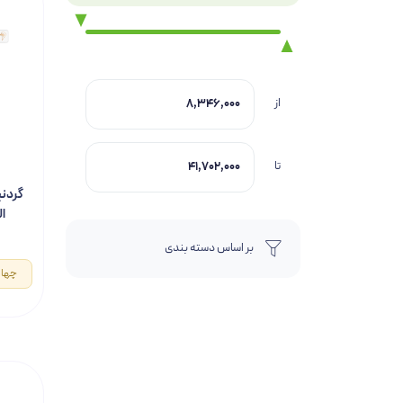
از
تا
گردنب
ال
بر اساس دسته بندی
چهار قسط 0