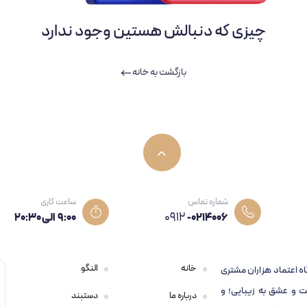
چیزی که دنبالش هستین وجود ندارد
بازگشت به خانه
شماره تماس
ساعت کاری
0912
-0214006
۹:۰۰ الی 20:30
خانه
النگو
اه اعتماد هزاران مشتری
 و عشق به زیبایی؛ و
درباره ما
دستبند