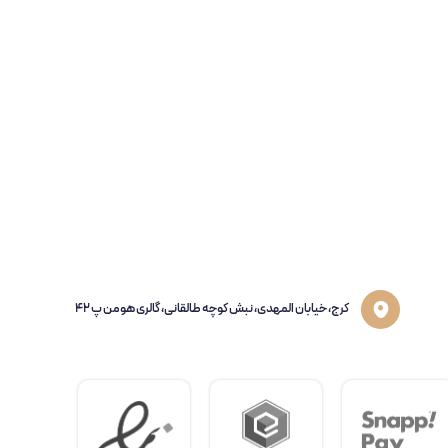
کرج، خیابان المهدی، نبش کوچه طالقانی، گالری هومن پ 42