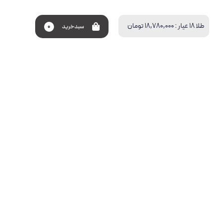
طلا 18 عیار :
18,780,000 تومان
سبد‌خرید
0