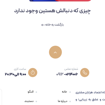
چیزی که دنبالش هستین وجود ندارد
بازگشت به خانه
شماره تماس
ساعت کاری
0912
-0214006
۹:۰۰ الی 20:30
خانه
النگو
اه اعتماد هزاران مشتری
 و عشق به زیبایی؛ و
درباره ما
دستبند