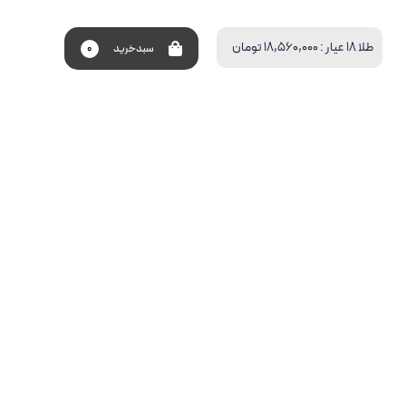
طلا 18 عیار :
18,560,000 تومان
سبد‌خرید
0