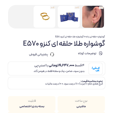
گوشواره حلقه ای زنانه
»
گوشواره طلا حلقه ای کنزو E570
گوشواره طلا حلقه ای کنزو E570
توضیحات کوتاه
پشتیبانی فروش
4 قسط
19,247,000
تومانی
با اسنپ‌پی
بدون سود، ضامن، چک و سفته فقط در هومن گلد
نحوه محاسبه قیمت :
(نرخ طلای خام + اجرت) + 7 درصد سود + 10 درصد مالیات
نوع ساخت
قابلیت
ماشینی
بسته بندی اختصاصی