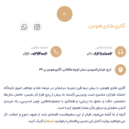
گالری طلای هومن
شماره تماس
شماره تماس
0912
-0214006
021
-82801002
کرج، خیابان المهدی، نبش کوچه طالقانی، گالری هومن پ 42
گالری طلای هومن، با بیش نیم قرن تجربه‌ درخشان در عرصه طلا و جواهر، امروز تکیه‌گاه
اعتماد هزاران مشتری است. ویترینی آراسته به بیش از پنج هزار اثر نفیس، حاصل سال‌ها
تخصص، دقت و عشق به زیبایی؛ و همکاری با مجموعه‌هایی چون اسنپ‌پی، راه خریدی
آسان، مطمئن و درخور شأن شما را هموار کرده است.
آنچه از ما گفته می‌شود، فراتر از این سطرهاست؛ قصه‌ای بلند از تعهد، تنوع و اصالت. اگر
می‌خواهید روایت کامل این مسیر پرافتخار را بخوانید،
اینجا
را کلیک کنید.