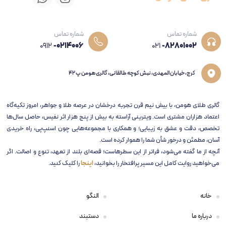
شماره تماس
شماره تماس
0912
-0214006
021
-82801002
کرج، خیابان المهدی، نبش کوچه طالقانی، گالری هومن پ 42
گالری طلای هومن، با بیش نیم قرن تجربه‌ درخشان در عرصه طلا و جواهر، امروز تکیه‌گاه
اعتماد هزاران مشتری است. ویترینی آراسته به بیش از پنج هزار اثر نفیس، حاصل سال‌ها
تخصص، دقت و عشق به زیبایی؛ و همکاری با مجموعه‌هایی چون اسنپ‌پی، راه خریدی
آسان، مطمئن و درخور شأن شما را هموار کرده است.
آنچه از ما گفته می‌شود، فراتر از این سطرهاست؛ قصه‌ای بلند از تعهد، تنوع و اصالت. اگر
می‌خواهید روایت کامل این مسیر پرافتخار را بخوانید،
اینجا
را کلیک کنید.
خانه
النگو
درباره ما
دستبند