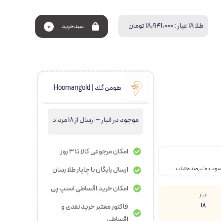
طلا 18 عیار :
18,941,000 تومان
سبد‌خرید
0
هومن گلد | Hoomangold
موجود در انبار – ارسال از 18 مرداد
امکان مرجوعی کالا تا 3 روز
ارسال رایگان با چاپار طلا رسان
امکان خرید اقساطی اسنپ پی
۵۵
+ فروش در هفته گذشته
عیار
۱۳۶۰
+ بازدید در ۲۴ ساعت اخیر
18
فاکتور معتبر خرید نقدی و
بهترین قیمت در ۳۰ روز گذشته
اقساطی