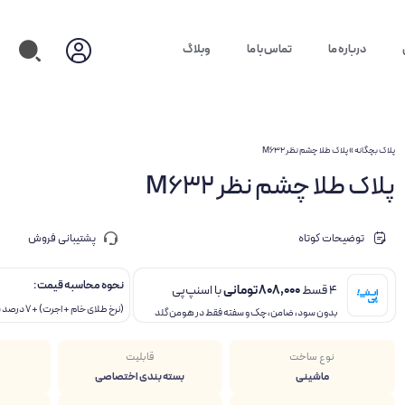
درباره ما
تماس با ما
وبلاگ
پلاک بچگانه
»
پلاک طلا چشم نظر M632
پلاک طلا چشم نظر M632
توضیحات کوتاه
پشتیبانی فروش
نحوه محاسبه قیمت :
4 قسط
808,000
تومانی
با اسنپ‌پی
(نرخ طلای خام + اجرت) + 7 درصد سود + 10 درصد مالیات
بدون سود، ضامن، چک و سفته فقط در هومن گلد
نوع ساخت
قابلیت
ماشینی
بسته بندی اختصاصی