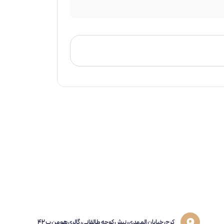
کرج، خیابان المهدی، نبش کوچه طالقانی، گالری هومن پ 42