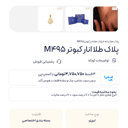
پلاک طلا زنانه
»
پلاک طلا انار کبوتر M495
پلاک طلا انار کبوتر M495
توضیحات کوتاه
پشتیبانی فروش
4 قسط
4,750,750
تومانی
با اسنپ‌پی
بدون سود، ضامن، چک و سفته فقط در هومن گلد
نحوه محاسبه قیمت :
(نرخ طلای خام + اجرت) + 7 درصد سود + 10 درصد مالیات
نوع ساخت
قابلیت
لیزری
بسته بندی اختصاصی