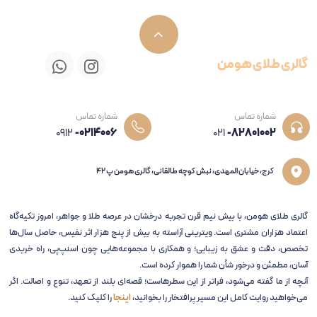
گالری طلای هومن
شماره تماس
شماره تماس
0912
-0214006
021
-82801002
کرج، خیابان المهدی، نبش کوچه طالقانی، گالری هومن پ 42
گالری طلای هومن، با بیش نیم قرن تجربه‌ درخشان در عرصه طلا و جواهر، امروز تکیه‌گاه
اعتماد هزاران مشتری است. ویترینی آراسته به بیش از پنج هزار اثر نفیس، حاصل سال‌ها
تخصص، دقت و عشق به زیبایی؛ و همکاری با مجموعه‌هایی چون اسنپ‌پی، راه خریدی
آسان، مطمئن و درخور شأن شما را هموار کرده است.
آنچه از ما گفته می‌شود، فراتر از این سطرهاست؛ قصه‌ای بلند از تعهد، تنوع و اصالت. اگر
می‌خواهید روایت کامل این مسیر پرافتخار را بخوانید،
اینجا
را کلیک کنید.