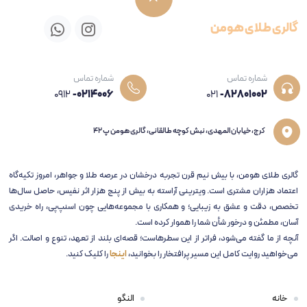
گالری طلای هومن
شماره تماس
شماره تماس
0912
-0214006
021
-82801002
کرج، خیابان المهدی، نبش کوچه طالقانی، گالری هومن پ 42
گالری طلای هومن، با بیش نیم قرن تجربه‌ درخشان در عرصه طلا و جواهر، امروز تکیه‌گاه
اعتماد هزاران مشتری است. ویترینی آراسته به بیش از پنج هزار اثر نفیس، حاصل سال‌ها
تخصص، دقت و عشق به زیبایی؛ و همکاری با مجموعه‌هایی چون اسنپ‌پی، راه خریدی
آسان، مطمئن و درخور شأن شما را هموار کرده است.
آنچه از ما گفته می‌شود، فراتر از این سطرهاست؛ قصه‌ای بلند از تعهد، تنوع و اصالت. اگر
می‌خواهید روایت کامل این مسیر پرافتخار را بخوانید،
اینجا
را کلیک کنید.
خانه
النگو