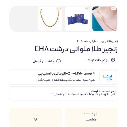
زنجیر طلا
»
زنجیر طلا ملوانی درشت CH8
زنجیر طلا ملوانی درشت CH8
توضیحات کوتاه
پشتیبانی فروش
4 قسط
105,001,250
تومانی
با اسنپ‌پی
بدون سود، ضامن، چک و سفته فقط در هومن گلد
نحوه محاسبه قیمت :
(نرخ طلای خام + اجرت) + 7 درصد سود + 10 درصد مالیات
نوع ساخت
عیار
ماشینی
18