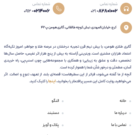
شماره تماس
شماره تماس
0912
-0214006
021
-82801002
کرج، خیابان المهدی، نبش کوچه طالقانی، گالری هومن پ 42
گالری طلای هومن، با بیش نیم قرن تجربه‌ درخشان در عرصه طلا و جواهر، امروز تکیه‌گاه
اعتماد هزاران مشتری است. ویترینی آراسته به بیش از پنج هزار اثر نفیس، حاصل سال‌ها
تخصص، دقت و عشق به زیبایی؛ و همکاری با مجموعه‌هایی چون اسنپ‌پی، راه خریدی
آسان، مطمئن و درخور شأن شما را هموار کرده است.
آنچه از ما گفته می‌شود، فراتر از این سطرهاست؛ قصه‌ای بلند از تعهد، تنوع و اصالت. اگر
می‌خواهید روایت کامل این مسیر پرافتخار را بخوانید،
اینجا
را کلیک کنید.
خانه
النگو
درباره ما
دستبند
تماس با ما
پلاک و آویز