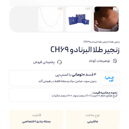
زنجیر طلا
»
زنجیر طلا البرنادو CH69
زنجیر طلا البرنادو CH69
توضیحات کوتاه
پشتیبانی فروش
4 قسط
0
تومانی
با اسنپ‌پی
بدون سود، ضامن، چک و سفته فقط در هومن گلد
نحوه محاسبه قیمت :
(نرخ طلای خام + اجرت) + 7 درصد سود + 10 درصد مالیات
نوع ساخت
قابلیت
ماشینی
بسته بندی اختصاصی