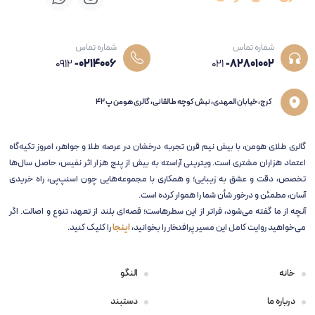
شماره تماس
شماره تماس
0912
-0214006
021
-82801002
کرج، خیابان المهدی، نبش کوچه طالقانی، گالری هومن پ 42
گالری طلای هومن، با بیش نیم قرن تجربه‌ درخشان در عرصه طلا و جواهر، امروز تکیه‌گاه
اعتماد هزاران مشتری است. ویترینی آراسته به بیش از پنج هزار اثر نفیس، حاصل سال‌ها
تخصص، دقت و عشق به زیبایی؛ و همکاری با مجموعه‌هایی چون اسنپ‌پی، راه خریدی
آسان، مطمئن و درخور شأن شما را هموار کرده است.
آنچه از ما گفته می‌شود، فراتر از این سطرهاست؛ قصه‌ای بلند از تعهد، تنوع و اصالت. اگر
می‌خواهید روایت کامل این مسیر پرافتخار را بخوانید،
اینجا
را کلیک کنید.
خانه
النگو
درباره ما
دستبند