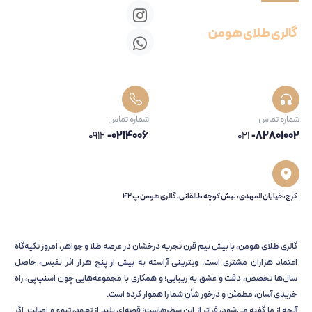
گالری طلای هومن
شماره تماس
شماره تماس
0912
-0214006
021
-82801002
کرج، خیابان المهدی، نبش کوچه طالقانی، گالری هومن پ 42
گالری طلای هومن، با بیش نیم قرن تجربه‌ درخشان در عرصه طلا و جواهر، امروز تکیه‌گاه
اعتماد هزاران مشتری است. ویترینی آراسته به بیش از پنج هزار اثر نفیس، حاصل
سال‌ها تخصص، دقت و عشق به زیبایی؛ و همکاری با مجموعه‌هایی چون اسنپ‌پی، راه
خریدی آسان، مطمئن و درخور شأن شما را هموار کرده است.
آنچه از ما گفته می‌شود، فراتر از این سطرهاست؛ قصه‌ای بلند از تعهد، تنوع و اصالت. اگر