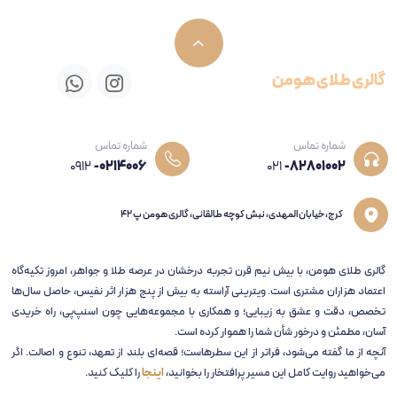
گالری طلای هومن
شماره تماس
شماره تماس
0912
-0214006
021
-82801002
کرج، خیابان المهدی، نبش کوچه طالقانی، گالری هومن پ 42
گالری طلای هومن، با بیش نیم قرن تجربه‌ درخشان در عرصه طلا و جواهر، امروز تکیه‌گاه
اعتماد هزاران مشتری است. ویترینی آراسته به بیش از پنج هزار اثر نفیس، حاصل سال‌ها
تخصص، دقت و عشق به زیبایی؛ و همکاری با مجموعه‌هایی چون اسنپ‌پی، راه خریدی
آسان، مطمئن و درخور شأن شما را هموار کرده است.
آنچه از ما گفته می‌شود، فراتر از این سطرهاست؛ قصه‌ای بلند از تعهد، تنوع و اصالت. اگر
می‌خواهید روایت کامل این مسیر پرافتخار را بخوانید،
اینجا
را کلیک کنید.