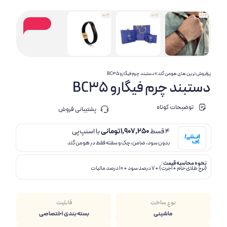
پرفروش ترین های هومن گلد
»
دستبند چرم فیگارو BC35
دستبند چرم فیگارو BC35
توضیحات کوتاه
پشتیبانی فروش
4 قسط
1,907,250
تومانی
با اسنپ‌پی
بدون سود، ضامن، چک و سفته فقط در هومن گلد
نحوه محاسبه قیمت :
(نرخ طلای خام + اجرت) + 7 درصد سود + 10 درصد مالیات
نوع ساخت
قابلیت
ماشینی
بسته بندی اختصاصی