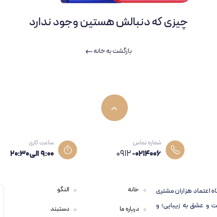
چیزی که دنبالش هستین وجود ندارد
بازگشت به خانه
شماره تماس
ساعت کاری
0912
-0214006
۹:۰۰ الی 20:30
خانه
النگو
اه اعتماد هزاران مشتری
 و عشق به زیبایی؛ و
درباره ما
دستبند