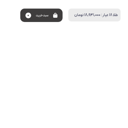
طلا 18 عیار :
18,941,000 تومان
سبد‌خرید
0