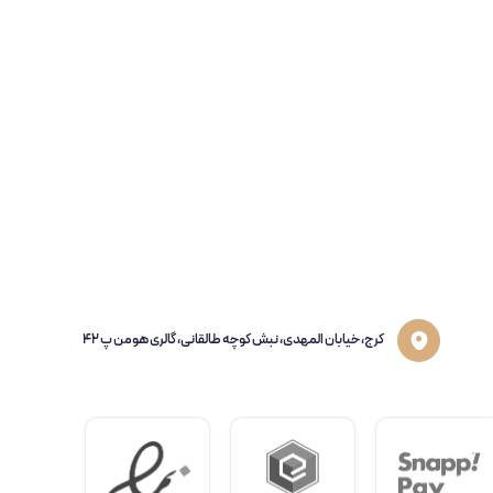
کرج، خیابان المهدی، نبش کوچه طالقانی، گالری هومن پ 42