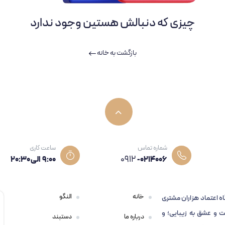
چیزی که دنبالش هستین وجود ندارد
بازگشت به خانه
شماره تماس
ساعت کاری
0912
-0214006
۹:۰۰ الی 20:30
خانه
النگو
اه اعتماد هزاران مشتری
 و عشق به زیبایی؛ و
درباره ما
دستبند