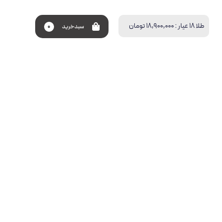
طلا 18 عیار :
18,900,000 تومان
سبد‌خرید
0