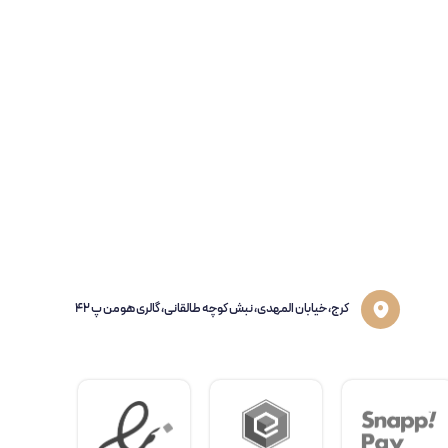
کرج، خیابان المهدی، نبش کوچه طالقانی، گالری هومن پ 42