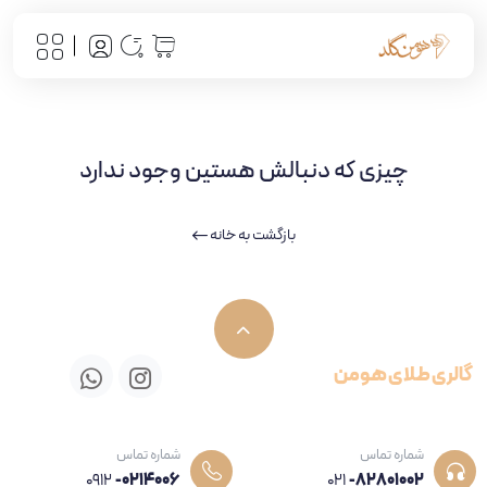
چیزی که دنبالش هستین وجود ندارد
بازگشت به خانه
گالری طلای هومن
شماره تماس
شماره تماس
0912
-0214006
021
-82801002