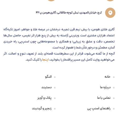
کرج، خیابان المهدی، نبش کوچه طالقانی، گالری هومن پ 42
گالری طلای هومن، با بیش نیم قرن تجربه‌ درخشان در عرصه طلا و جواهر، امروز تکیه‌گاه
اعتماد هزاران مشتری است. ویترینی آراسته به بیش از پنج هزار اثر نفیس، حاصل سال‌ها
تخصص، دقت و عشق به زیبایی؛ و همکاری با مجموعه‌هایی چون اسنپ‌پی، راه خریدی
آسان، مطمئن و درخور شأن شما را هموار کرده است.
آنچه از ما گفته می‌شود، فراتر از این سطرهاست؛ قصه‌ای بلند از تعهد، تنوع و اصالت. اگر
می‌خواهید روایت کامل این مسیر پرافتخار را بخوانید،
اینجا
را کلیک کنید.
خانه
النگو
درباره ما
دستبند
تماس با ما
پلاک و آویز
راهنمای اسنپ پی
زنجیر و گردنبند