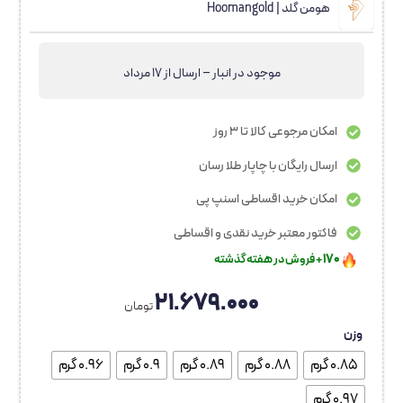
هومن گلد | Hoomangold
موجود در انبار – ارسال از 17 مرداد
امکان مرجوعی کالا تا 3 روز
ارسال رایگان با چاپار طلا رسان
امکان خرید اقساطی اسنپ پی
فاکتور معتبر خرید نقدی و اقساطی
۱۷۰
+ فروش در هفته گذشته
۲۹۵
+ بازدید در ۲۴ ساعت اخیر
۲۱.۶۷۹.۰۰۰
بهترین قیمت در ۳۰ روز گذشته
تومان
۳۵
+ نفر به این کالا علاقه دارند
وزن
۲۰
در سبد خرید
+ نفر
0.85 گرم
0.88 گرم
0.89 گرم
0.9 گرم
0.96 گرم
رضایت بالای کاربران
۲۵
نفر در حال مشاهده
0.97 گرم