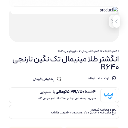
انگشتر طلا زنانه
»
انگشتر طلا مینیمال تک نگین نارنجی R640
انگشتر طلا مینیمال تک نگین نارنجی
R640
توضیحات کوتاه
پشتیبانی فروش
4 قسط
5,419,750
تومانی
با اسنپ‌پی
بدون سود، ضامن، چک و سفته فقط در هومن گلد
نحوه محاسبه قیمت :
(نرخ طلای خام + اجرت) + 7 درصد سود + 10 درصد مالیات