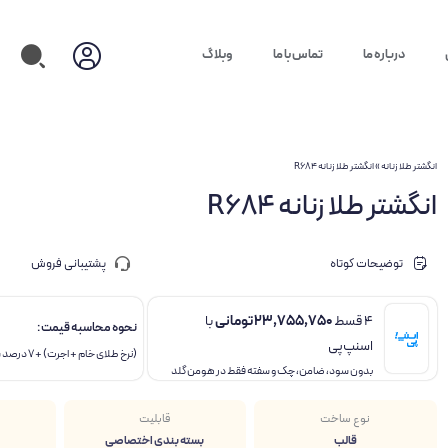
درباره ما
تماس با ما
وبلاگ
انگشتر طلا زنانه
»
انگشتر طلا زنانه R684
انگشتر طلا زنانه R684
توضیحات کوتاه
پشتیبانی فروش
4 قسط
23,755,750
تومانی
با
نحوه محاسبه قیمت :
اسنپ‌پی
(نرخ طلای خام + اجرت) + 7 درصد سود + 10 درصد مالیات
بدون سود، ضامن، چک و سفته فقط در هومن گلد
نوع ساخت
قابلیت
قالب
بسته بندی اختصاصی