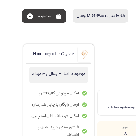
طلا 18 عیار :
18,634,000 تومان
سبد‌خرید
0
هومن گلد | Hoomangold
موجود در انبار – ارسال از 17 مرداد
امکان مرجوعی کالا تا 3 روز
ارسال رایگان با چاپار طلا رسان
امکان خرید اقساطی اسنپ پی
فاکتور معتبر خرید نقدی و
عیار
18
اقساطی