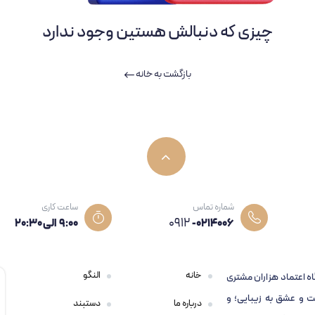
چیزی که دنبالش هستین وجود ندارد
بازگشت به خانه
شماره تماس
ساعت کاری
0912
-0214006
۹:۰۰ الی 20:30
خانه
النگو
اه اعتماد هزاران مشتری
 و عشق به زیبایی؛ و
درباره ما
دستبند