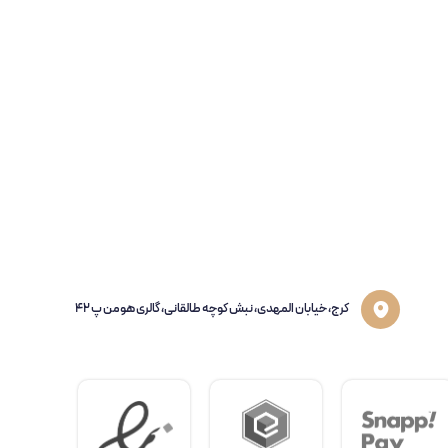
کرج، خیابان المهدی، نبش کوچه طالقانی، گالری هومن پ 42