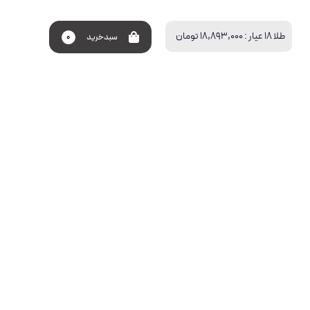
طلا 18 عیار :
18,893,000 تومان
سبد‌خرید
0