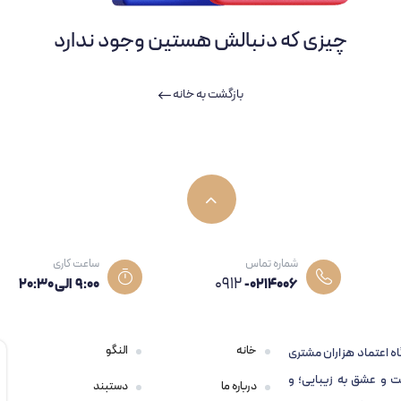
چیزی که دنبالش هستین وجود ندارد
بازگشت به خانه
شماره تماس
ساعت کاری
0912
-0214006
۹:۰۰ الی 20:30
خانه
النگو
اه اعتماد هزاران مشتری
 و عشق به زیبایی؛ و
درباره ما
دستبند