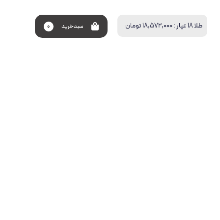
طلا 18 عیار :
18,572,000 تومان
سبد‌خرید
0