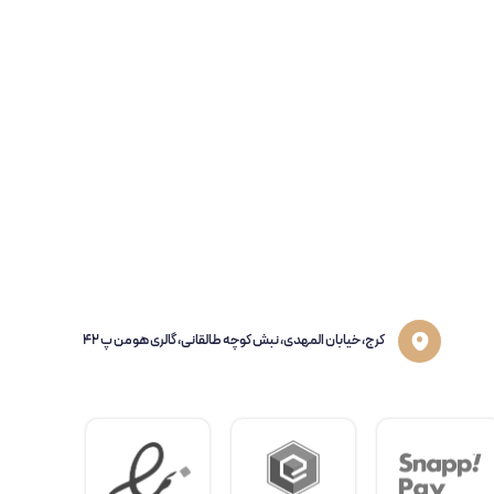
کرج، خیابان المهدی، نبش کوچه طالقانی، گالری هومن پ 42